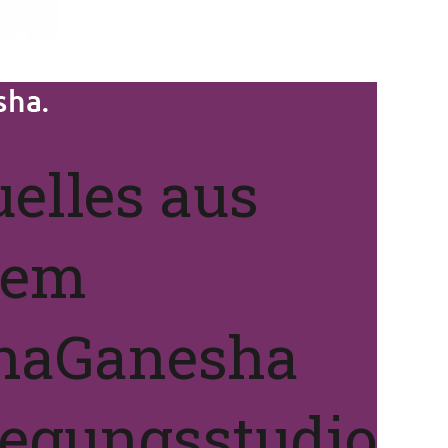
elles aus
nem
naGanesha
egungsstudio