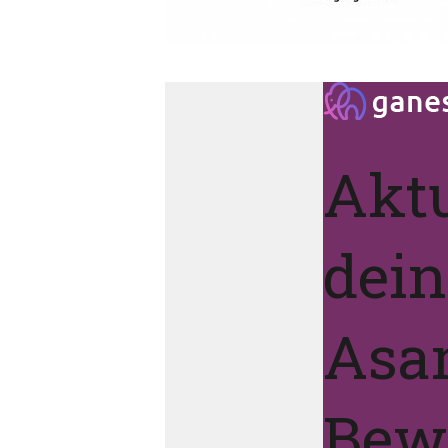
Aktu
dei
Asa
Bew