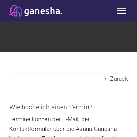
Zum
Tog
Inhalt
springen
Nav
Start
Studio
Kurse
Zurück
Workshops & Blog
Wie buche ich einen Termin?
Massage
Termine können per E-Mail, per
Kontaktformular über die Asana Ganesha
Team