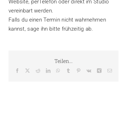
Website, perTelefon oder direkt im Studio
vereinbart werden.
Kontakt
Falls du einen Termin nicht wahrnehmen
kannst, sage ihn bitte frühzeitig ab.
Teilen...
Facebook
X
Reddit
LinkedIn
WhatsApp
Tumblr
Pinterest
Vk
Xing
E-
Mail