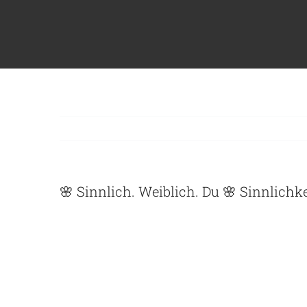
Zum
Inhalt
springen
🌸 Sinnlich. Weiblich. Du 🌸 Sinnlich