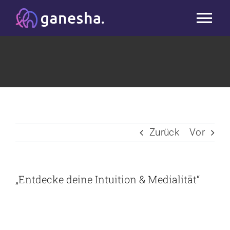
Zum
Tog
Inhalt
springen
Nav
Start
Studio
Kurse
Zurück
Vor
Workshops & Blog
„Entdecke deine Intuition & Medialität“
Massage
Team