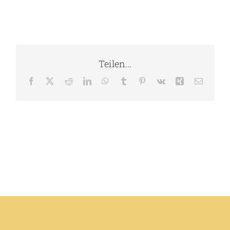
Teilen...
Facebook
X
Reddit
LinkedIn
WhatsApp
Tumblr
Pinterest
Vk
Xing
E-
Mail