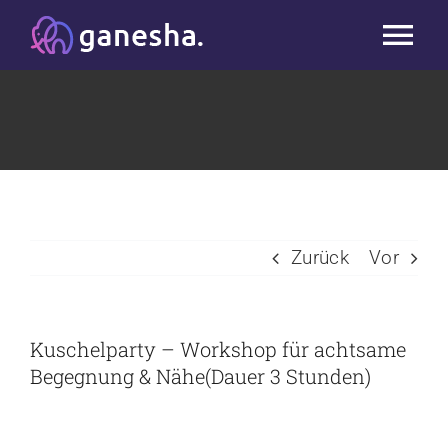
Zum
Tog
Inhalt
springen
Nav
Start
Studio
Kurse
Zurück
Vor
Workshops & Blog
Kuschelparty – Workshop für achtsame
Massage
Begegnung & Nähe(Dauer 3 Stunden)
Team