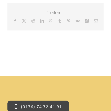
Teilen...
Kontakt
Facebook
X
Reddit
LinkedIn
WhatsApp
Tumblr
Pinterest
Vk
Xing
E-
Mail
(0176) 74 72 41 91