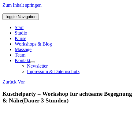
Zum Inhalt springen
Toggle Navigation
Start
Studio
Kurse
Workshops & Blog
Massage
Team
Kontakt
Newsletter
Impressum & Daternschutz
Zurück
Vor
Kuschelparty – Workshop für achtsame Begegnung
& Nähe(Dauer 3 Stunden)