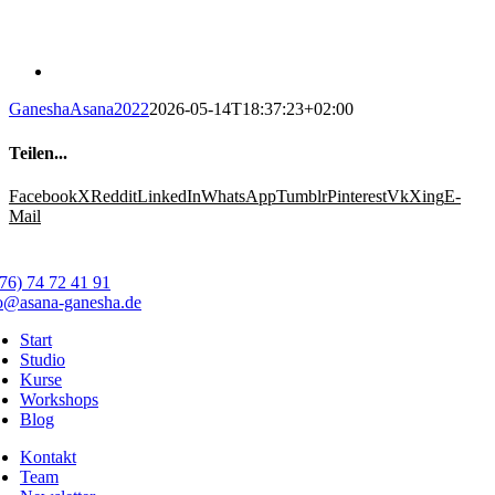
GaneshaAsana2022
2026-05-14T18:37:23+02:00
Teilen...
Facebook
X
Reddit
LinkedIn
WhatsApp
Tumblr
Pinterest
Vk
Xing
E-
Mail
76) 74 72 41 91
o@asana-ganesha.de
Start
Studio
Kurse
Workshops
Blog
Kontakt
Team