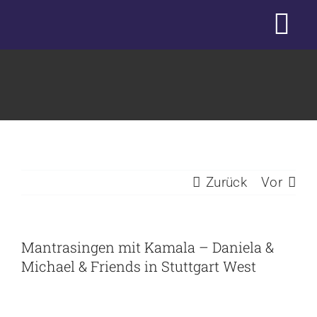
Zum
Tog
Inhalt
springen
Nav
Start
Studio
Kurse
Zurück
Vor
Workshops & Blog
Mantrasingen mit Kamala – Daniela &
Massage
Michael & Friends in Stuttgart West
Team