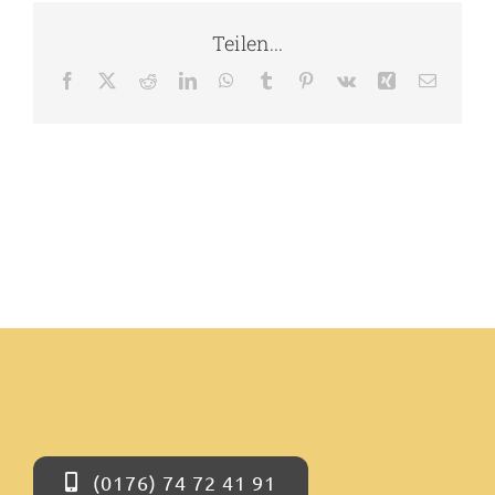
Teilen...
Kontakt
Facebook
X
Reddit
LinkedIn
WhatsApp
Tumblr
Pinterest
Vk
Xing
E-
Mail
(0176) 74 72 41 91