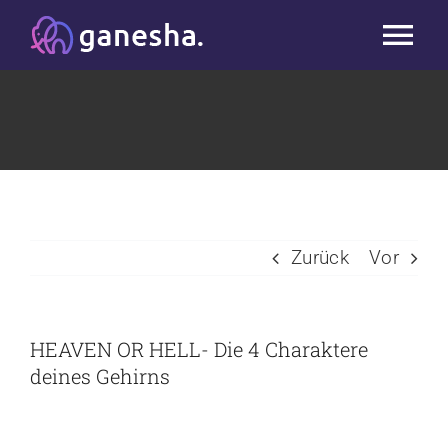
Zum
Tog
Inhalt
springen
Nav
Start
Studio
Kurse
Zurück
Vor
Workshops & Blog
HEAVEN OR HELL- Die 4 Charaktere
Massage
deines Gehirns
Team