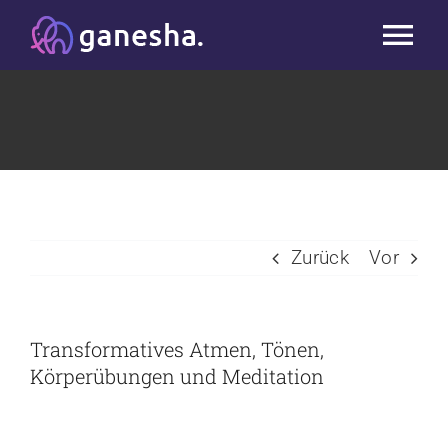
Zum
Tog
Inhalt
springen
Nav
Start
Studio
Kurse
Zurück
Vor
Workshops & Blog
Transformatives Atmen, Tönen,
Massage
Körperübungen und Meditation
Team