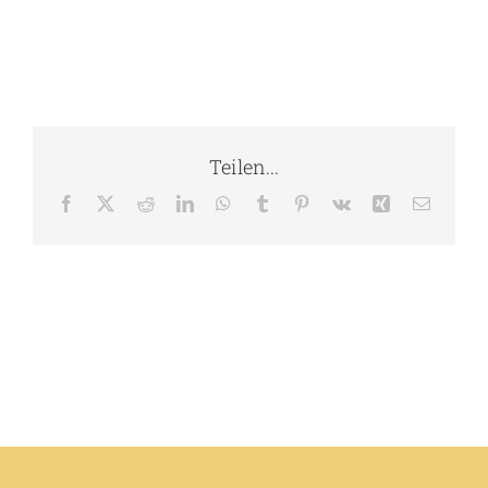
Teilen...
Facebook
X
Reddit
LinkedIn
WhatsApp
Tumblr
Pinterest
Vk
Xing
E-
Mail