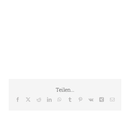
Kontakt
Teilen...
Facebook
X
Reddit
LinkedIn
WhatsApp
Tumblr
Pinterest
Vk
Xing
E-
Mail