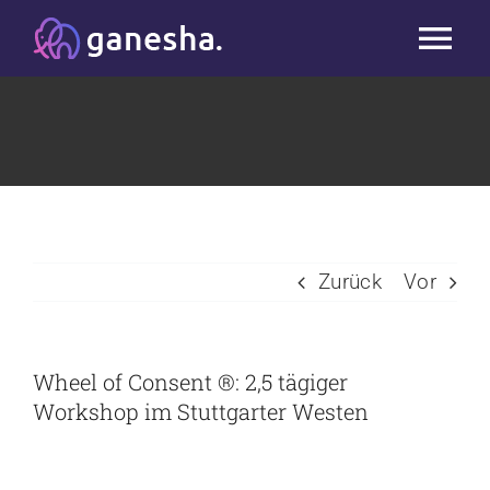
Zum
Tog
Inhalt
springen
Nav
Start
Studio
Kurse
Zurück
Vor
Workshops & Blog
Wheel of Consent ®: 2,5 tägiger
Massage
Workshop im Stuttgarter Westen
Team