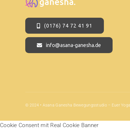
(0176) 74 72 41 91
info@asana-ganesha.de
© 2024 • Asana Ganesha Bewegungsstudio – Euer Yogas
Cookie Consent mit Real Cookie Banner